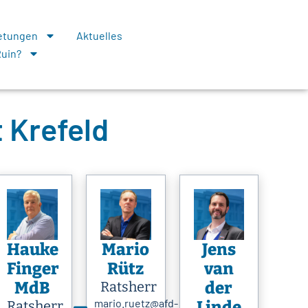
retungen
Aktuelles
Ruin?
t Krefeld
Hauke
Mario
Jens
Finger
Rütz
van
MdB
Ratsherr
der
mario.ruetz@afd-
Ratsherr
Linde