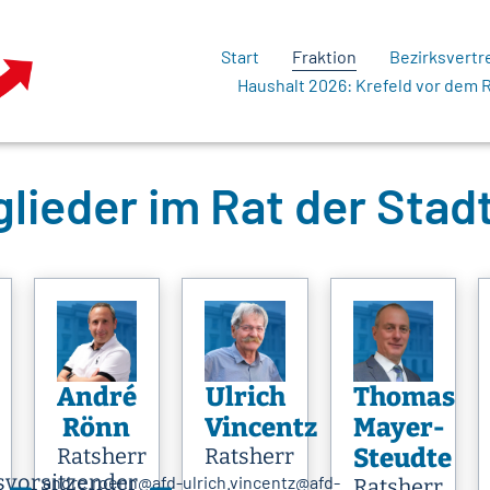
Start
Fraktion
Bezirksvert
Haushalt 2026: Krefeld vor dem 
glieder im Rat der Stad
André
Ulrich
Thomas
Rönn
Vincentz
Mayer-
Ratsherr
Ratsherr
Steudte
svorsitzender
andre.roenn@afd-
ulrich.vincentz@afd-
Ratsherr