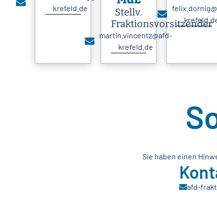
krefeld.de
felix.dornig@
Stellv.
krefeld.d
Fraktionsvorsitzender
martin.vincentz@afd-
krefeld.de
So
Sie haben einen Hinwe
Kont
afd-frak