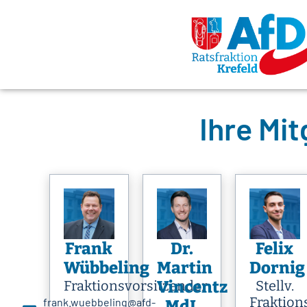
Ihre Mit
Frank
Dr.
Felix
Wübbeling
Martin
Dornig
Fraktionsvorsitzender
Vincentz
Stellv.
Fraktion
frank.wuebbeling@afd-
MdL